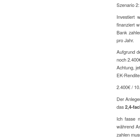
Szenario 2:
Investiert
finanziert 
Bank zahle
pro Jahr.
Aufgrund de
noch 2.400€
Achtung, je
EK-Rendite 
2.400€ / 1
Der Anleger
das
2,4-fa
Ich fasse 
während An
zahlen mus