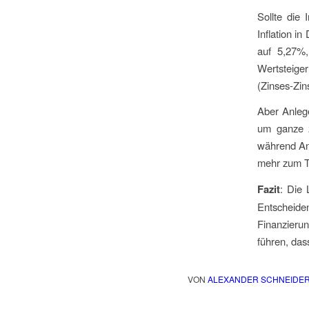
Sollte die
Inflation i
auf 5,27%
Wertsteige
(Zinses-Zin
Aber Anleg
um ganze 2
während Anl
mehr zum T
Fazit
: Die 
Entscheide
Finanzierun
führen, das
VON
ALEXANDER SCHNEIDE