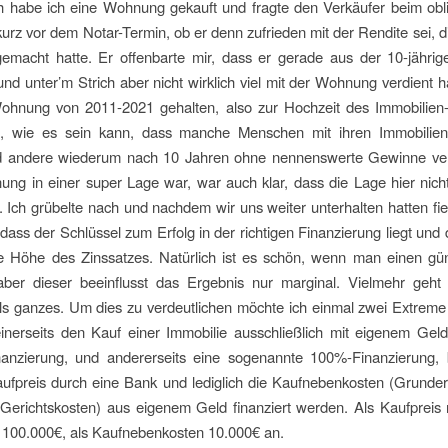
ch habe ich eine Wohnung gekauft und fragte den Verkäufer beim obl
kurz vor dem Notar-Termin, ob er denn zufrieden mit der Rendite sei, di
macht hatte. Er offenbarte mir, dass er gerade aus der 10-jährigen
und unter’m Strich aber nicht wirklich viel mit der Wohnung verdient h
Wohnung von 2011-2021 gehalten, also zur Hochzeit des Immobilien
h, wie es sein kann, dass manche Menschen mit ihren Immobilien
 andere wiederum nach 10 Jahren ohne nennenswerte Gewinne ve
ng in einer super Lage war, war auch klar, dass die Lage hier nic
. Ich grübelte nach und nachdem wir uns weiter unterhalten hatten fie
 dass der Schlüssel zum Erfolg in der richtigen Finanzierung liegt und
ie Höhe des Zinssatzes. Natürlich ist es schön, wenn man einen gü
ber dieser beeinflusst das Ergebnis nur marginal. Vielmehr geh
ls ganzes. Um dies zu verdeutlichen möchte ich einmal zwei Extreme
inerseits den Kauf einer Immobilie ausschließlich mit eigenem Geld
inanzierung, und andererseits eine sogenannte 100%-Finanzierung, 
ufpreis durch eine Bank und lediglich die Kaufnebenkosten (Grunder
 Gerichtskosten) aus eigenem Geld finanziert werden. Als Kaufpreis
 100.000€, als Kaufnebenkosten 10.000€ an.