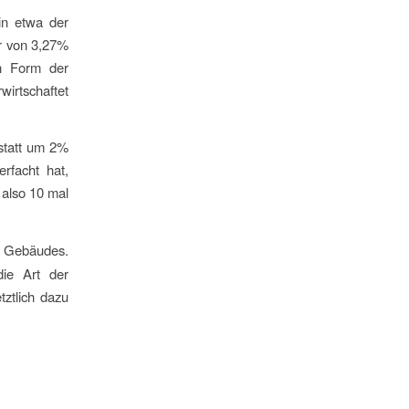
in etwa der
hr von 3,27%
n Form der
irtschaftet
statt um 2%
rfacht hat,
 also 10 mal
s Gebäudes.
die Art der
tztlich dazu