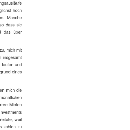
ungsausläufe
lichst hoch
ren. Manche
so dass sie
d das über
zu, mich mit
n insgesamt
n laufen und
fgrund eines
ten mich die
 monatlichen
rere Mieten
 Investments
eitete, weil
os zahlen zu