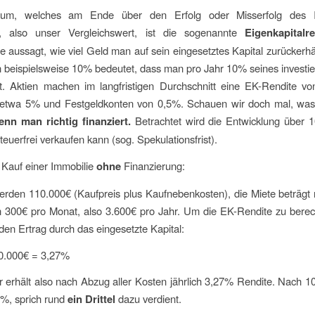
rium, welches am Ende über den Erfolg oder Misserfolg des I
t, also unser Vergleichswert, ist die sogenannte
Eigenkapitalr
ie aussagt, wie viel Geld man auf sein eingesetztes Kapital zurückerhä
 beispielsweise 10% bedeutet, dass man pro Jahr 10% seines investi
lt. Aktien machen im langfristigen Durchschnitt eine EK-Rendite v
etwa 5% und Festgeldkonten von 0,5%. Schauen wir doch mal, was
enn man richtig finanziert.
Betrachtet wird die Entwicklung über 
euerfrei verkaufen kann (sog. Spekulationsfrist).
 Kauf einer Immobilie
ohne
Finanzierung:
werden 110.000€ (Kaufpreis plus Kaufnebenkosten), die Miete beträg
n 300€ pro Monat, also 3.600€ pro Jahr. Um die EK-Rendite zu berec
 den Ertrag durch das eingesetzte Kapital:
10.000€ = 3,27%
 erhält also nach Abzug aller Kosten jährlich 3,27% Rendite. Nach 1
7%, sprich rund
ein Drittel
dazu verdient.