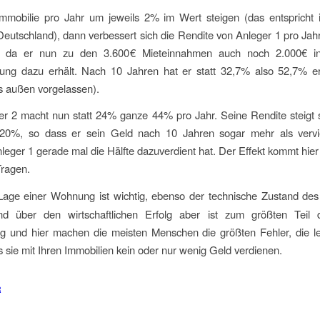
 Immobilie pro Jahr um jeweils 2% im Wert steigen (das entspricht 
n Deutschland), dann verbessert sich die Rendite von Anleger 1 pro Ja
, da er nun zu den 3.600€ Mieteinnahmen auch noch 2.000€ i
rung dazu erhält. Nach 10 Jahren hat er statt 32,7% also 52,7% erw
s außen vorgelassen).
er 2 macht nun statt 24% ganze 44% pro Jahr. Seine Rendite steigt 
0%, so dass er sein Geld nach 10 Jahren sogar mehr als vervie
eger 1 gerade mal die Hälfte dazuverdient hat. Der Effekt kommt hier
ragen.
Lage einer Wohnung ist wichtig, ebenso der technische Zustand de
nd über den wirtschaftlichen Erfolg aber ist zum größten Teil 
g und hier machen die meisten Menschen die größten Fehler, die le
s sie mit Ihren Immobilien kein oder nur wenig Geld verdienen.
R