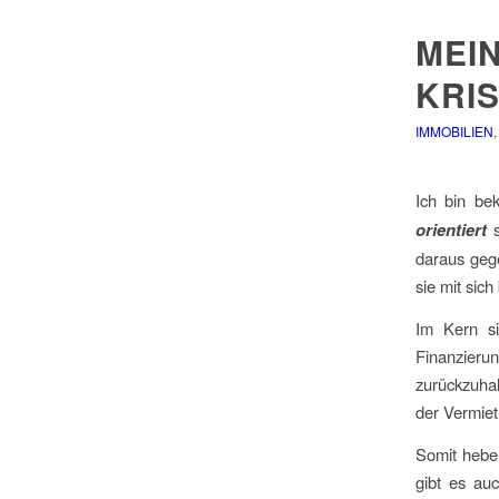
MEIN
KRI
IMMOBILIEN
Ich bin be
orientiert
s
daraus geg
sie mit sich
Im Kern si
Finanzieru
zurückzuha
der Vermiet
Somit hebel
gibt es auc