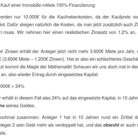
 Kauf einer Immobilie mittels 100%-Finanzierung:
 werden nur 10.000€ für die Kaufnebenkosten, da der Kaufpreis v
wird. Dafür steigen natürlich die Kosten, da man jetzt zusätzlich auch Z
n muss. Wir nehmen hier einen realistischen Zinssatz von 1,2% an, 
r Zinsen erhält der Anleger jetzt nicht mehr 3.600€ Miete pro Jahr,
 (3.600€ Miete – 1.200€ Zinsen). Hat er also ein schlechteres Gesch
tzt kommt die Magie der Mathematik! Schauen wir uns doch mal in die
an, also wieder Ertrag durch eingesetztes Kapital:
0.000€ = 24%
 erhält in diesem Fall also 24% auf das eingesetzte Kapital, in 10 Jahre
che
seines Geldes.
nochmal zusammen: Anleger 1 hat in 10 Jahren rund ein Drittel da
leger 2 sein Geld mehr als verdoppelt hat, und das
obwohl
er auch 
ste.