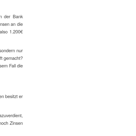
on der Bank
insen an die
also 1.200€
 sondern nur
äft gemacht?
sem Fall die
n besitzt er
zuverdient,
noch Zinsen