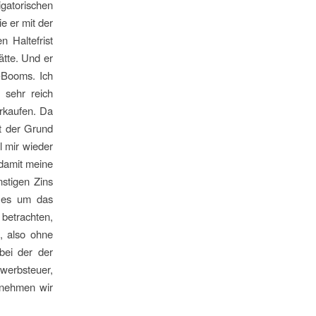
igatorischen
e er mit der
 Haltefrist
ätte. Und er
-Booms. Ich
 sehr reich
rkaufen. Da
ht der Grund
l mir wieder
 damit meine
nstigen Zins
t es um das
 betrachten,
, also ohne
bei der der
werbsteuer,
 nehmen wir