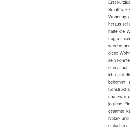
Erst kürzli
Small-Talk 
Wohnung ge
heraus sei 
hatte die 
fragte mic
werden und
diese Wohnu
sein konnte
einmal auf,
ich nicht d
bekommt, a
Konstrukt a
und zwar e
jegliche F
gesamte Ka
Notar- und
einfach mal