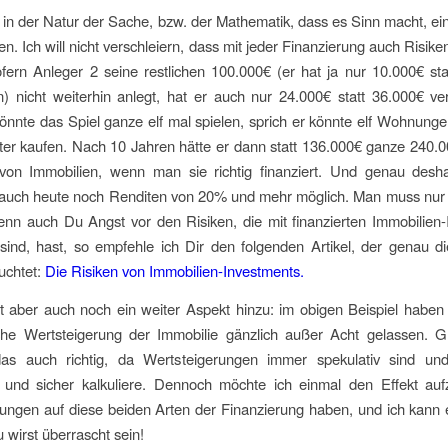
lt in der Natur der Sache, bzw. der Mathematik, dass es Sinn macht, ei
ren. Ich will nicht verschleiern, dass mit jeder Finanzierung auch Risik
fern Anleger 2 seine restlichen 100.000€ (er hat ja nur 10.000€ st
 nicht weiterhin anlegt, hat er auch nur 24.000€ statt 36.000€ ve
önnte das Spiel ganze elf mal spielen, sprich er könnte elf Wohnun
er kaufen. Nach 10 Jahren hätte er dann statt 136.000€ ganze 240.0
von Immobilien, wenn man sie richtig finanziert. Und genau desha
 auch heute noch Renditen von 20% und mehr möglich. Man muss nur 
nn auch Du Angst vor den Risiken, die mit finanzierten Immobilien
ind, hast, so empfehle ich Dir den folgenden Artikel, der genau d
uchtet:
Die Risiken von Immobilien-Investments.
 aber auch noch ein weiter Aspekt hinzu: im obigen Beispiel haben
che Wertsteigerung der Immobilie gänzlich außer Acht gelassen. Gr
das auch richtig, da Wertsteigerungen immer spekulativ sind un
v und sicher kalkuliere. Dennoch möchte ich einmal den Effekt auf
ungen auf diese beiden Arten der Finanzierung haben, und ich kann
wirst überrascht sein!