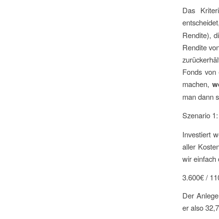
Das Krite
entscheide
Rendite), d
Rendite von
zurückerhä
Fonds von 
machen,
w
man dann st
Szenario 1:
Investiert 
aller Koste
wir einfach
3.600€ / 1
Der Anleger
er also 32,