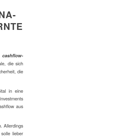
NA-
RNTE
r
cashflow-
e, die sich
erheit, die
tal in eine
Investments
ashflow aus
. Allerdings
solle lieber