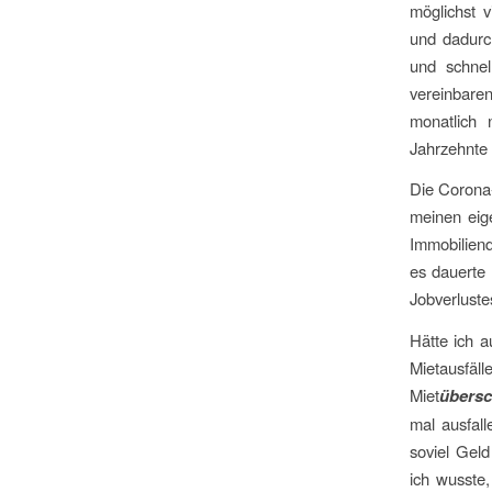
möglichst v
und dadurc
und schnel
vereinbare
monatlich
Jahrzehnte 
Die Corona-
meinen eig
Immobiliend
es dauerte 
Jobverluste
Hätte ich a
Mietausfäll
Miet
übers
mal ausfall
soviel Geld
ich wusste,