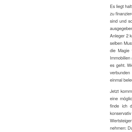
Es liegt ha
zu finanzie
sind und so
ausgegeben)
Anleger 2 k
selben Must
die Magie 
Immobilien
es geht. We
verbunden s
einmal bele
Jetzt kommt
eine mögli
finde ich 
konservati
Wertsteiger
nehmen: Du 