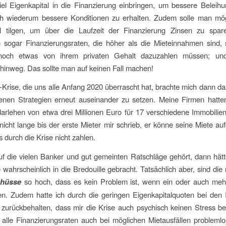
iel Eigenkapital in die Finanzierung einbringen, um bessere Beleih
h wiederum bessere Konditionen zu erhalten. Zudem solle man mög
l tilgen, um über die Laufzeit der Finanzierung Zinsen zu spa
n sogar Finanzierungsraten, die höher als die Mieteinnahmen sind, 
 noch etwas von ihrem privaten Gehalt dazuzahlen müssen; un
hinweg. Das sollte man auf keinen Fall machen!
Krise, die uns alle Anfang 2020 überrascht hat, brachte mich dann da
enen Strategien erneut auseinander zu setzen. Meine Firmen hatte
arlehen von etwa drei Millionen Euro für 17 verschiedene Immobilie
nicht lange bis der erste Mieter mir schrieb, er könne seine Miete au
s durch die Krise nicht zahlen.
uf die vielen Banker und gut gemeinten Ratschläge gehört, dann hät
e wahrscheinlich in die Bredouille gebracht. Tatsächlich aber, sind die
chüsse
so hoch, dass es kein Problem ist, wenn ein oder auch meh
en. Zudem hatte ich durch die geringen Eigenkapitalquoten bei den
 zurückbehalten, dass mir die Krise auch psychisch keinen Stress ber
 alle Finanzierungsraten auch bei möglichen Mietausfällen probleml