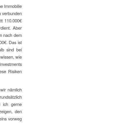
ne Immobilie
en verbunden
att 110.000€
rdient. Aber
gen nach dem
00€. Das ist
lb sind bei
wissen, wie
-Investments
iese Risiken
 wir nämlich
undsätzlich
d ich gerne
zeigen, den
 eins vorweg