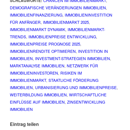
SCHLAGWORTE:
CHANCEN IM IMMOBILIENMARKT
,
DEMOGRAFISCHE VERÄNDERUNGEN IMMOBILIEN
,
IMMOBILIENFINANZIERUNG
,
IMMOBILIENINVESTITION
FÜR ANFÄNGER
,
IMMOBILIENMARKT 2025
,
IMMOBILIENMARKT DYNAMIK
,
IMMOBILIENMARKT-
TRENDS
,
IMMOBILIENPREISE ENTWICKLUNG
,
IMMOBILIENPREISE PROGNOSE 2025
,
IMMOBILIENRENDITE OPTIMIEREN
,
INVESTITION IN
IMMOBILIEN
,
INVESTMENT-STRATEGIEN IMMOBILIEN
,
MARKTANALYSE IMMOBILIEN
,
NETZWERK FÜR
IMMOBILIENINVESTOREN
,
RISIKEN IM
IMMOBILIENMARKT
,
STAATLICHE FÖRDERUNG
IMMOBILIEN
,
URBANISIERUNG UND IMMOBILIENPREISE
,
WEITERBILDUNG IMMOBILIEN
,
WIRTSCHAFTLICHE
EINFLÜSSE AUF IMMOBILIEN
,
ZINSENTWICKLUNG
IMMOBILIEN
Eintrag teilen