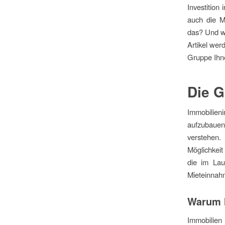
Investition
auch die M
das? Und wa
Artikel wer
Gruppe Ihne
Die G
Immobilien
aufzubauen.
verstehen.
Möglichkeit
die im Lau
Mieteinnahm
Warum 
Immobilien