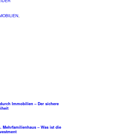
IDER
MOBILIEN
,
 durch Immobilien – Der sichere
iheit
 Mehrfamilienhaus – Was ist die
nvestment