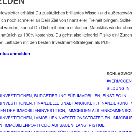
ELDEN
ewsletter erhältst Du zusätzliches brilliantes Wissen und außergewöh
ich noch schneller an Dein Ziel von finanzieller Freiheit bringen. Sollte
iel werden, kannst Du Dich mit einem einfachen Mausklick wieder abme
d natürlich zu 100% kostenlos. Du gehst also keinerlei Risiko ein! Zudem
en Leitfaden mit den besten Investment-Strategien als PDF.
enlos anmelden
SCHLAGWOR
#VERMÖGEN
BILDUNG IN
NINVESTITIONEN
,
BUDGETIERUNG FÜR IMMOBILIEN
,
EINSTIEG IN
NINVESTITIONEN
,
FINANZIELLE UNABHÄNGIGKEIT
,
FINANZIERUNG I
N DER IMMOBILIENINVESTITION
,
IMMOBILIEN ALS EINKOMMENSQ
NINVESTITIONEN
,
IMMOBILIENINVESTITIONSSTRATEGIEN
,
IMMOBIL
N
,
IMMOBILIENPORTFOLIO AUFBAUEN
,
LANGFRISTIGE