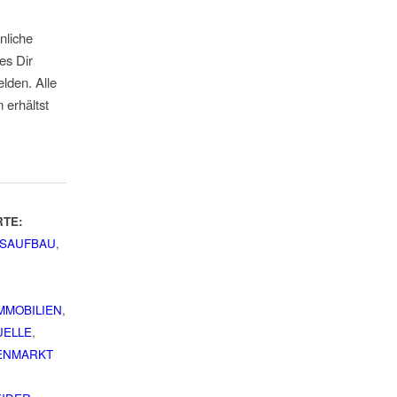
nliche
 es Dir
lden. Alle
 erhältst
TE:
SAUFBAU
,
MMOBILIEN
,
UELLE
,
IENMARKT