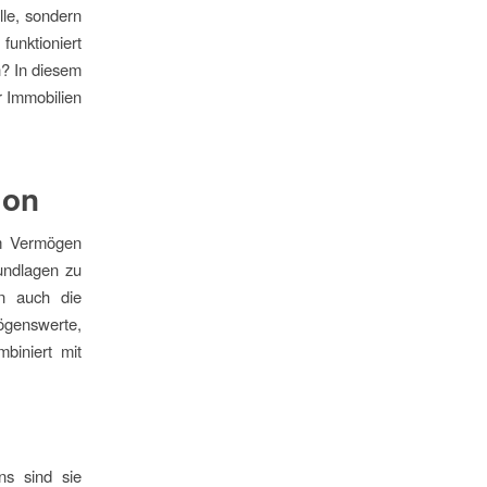
lle, sondern
unktioniert
n? In diesem
r Immobilien
ion
um Vermögen
rundlagen zu
rn auch die
ögenswerte,
biniert mit
ns sind sie