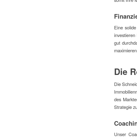
Finanzi
Eine solide
investieren
gut durchda
maximieren
Die R
Die Schneid
Immobilienm
des Marktes
Strategie z
Coachin
Unser Coac