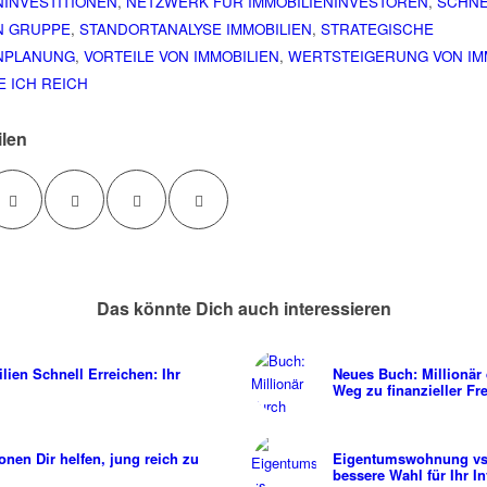
NINVESTITIONEN
,
NETZWERK FÜR IMMOBILIENINVESTOREN
,
SCHNE
N GRUPPE
,
STANDORTANALYSE IMMOBILIEN
,
STRATEGISCHE
ENPLANUNG
,
VORTEILE VON IMMOBILIEN
,
WERTSTEIGERUNG VON IM
 ICH REICH
ilen
Das könnte Dich auch interessieren
ien Schnell Erreichen: Ihr
Neues Buch: Millionär
Weg zu finanzieller Fre
onen Dir helfen, jung reich zu
Eigentumswohnung vs.
bessere Wahl für Ihr I