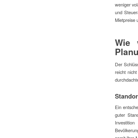
weniger vol
und Steuer
Mietpreise u
Wie 
Plan
Der Schlüss
reicht nich
durchdachte
Standor
Ein entsche
guter Stan
Investitio
Bevölkerun
somit Ihre 