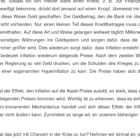
ist. Sobald ich von meiner Bank einen Kredit, z. B. zur Finanzi
bewilligt bekomme, drückt dort jemand auf einen Knopf, überweist mi
 diese Weise Geld geschaffen. Der Geldbetrag, den die Bank mir üb
nicht vorhanden. Nur einen kleinen Teil dieses Kreditbetrages muss 
bereithalten. Auf diese Art und Weise gelangen weltweit täglich Million
 sonstigen Währungen ins Geldsystem und sorgen dafür, dass di
mmer größer wird. Dies wiederum sorgt dafür, dass Inflation entsteht
 bedeutet Inflation wiederum steigende Preise. Nach dem zweiten We
he Regierung so viel Geld drucken, um die Schulden des Krieges zu 
 einer sogenannten Hyperinflation zu kam. Die Preise haben sich da
.
t der Effekt, den Inflation auf die Asset-Preise ausübt, so stark, dass e
teigenden Preisen kommen wird. Wichtig ist zu erkennen, dass es sic
em-immanenten Mechanismus handelt und sich dieser Effekt der Infl
 gar nicht ändern kann. Zumindest so lange wir an unserem bisherige
t das jetzt mit Chancen in der Krise zu tun? Nehmen wir einmal an,