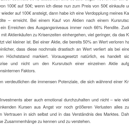
 von 100€ auf 50€; wenn ich diese nun zum Preis von 50€ einkaufe u
 wieder auf 100€ ansteigt, dann habe ich eine Verdopplung meines Kap
te – erreicht. Bei einem Kauf von Aktien nach einem Kursrut
 ein Erreichen des Ausgangsniveaus immer noch 66% Rendite. Zud
e mit Aktienkäufen zu Krisenzeiten einhergehen, viel geringer, da das 
tzt viel kleiner ist. Bei einer Aktie, die bereits 50% an Wert verloren hat
nlicher, dass diese nochmals drastisch an Wert verliert als bei eine
en Höchststand markiert. Vorausgesetzt natürlich, es handelt s
skrise und nicht um den Kursrutsch einer einzelnen Aktie auf
nsinternen Faktors.
n verdeutlichen die immensen Potenziale, die sich während einer K
Investments aber auch emotional durchzuhalten und nicht – wie viel
inkenden Kursen aus Angst vor noch größeren Verlusten alles zu
 Vertrauen in sich selbst und in das Verständnis des Marktes. Dah
iese Zusammenhänge zu kennen und zu verstehen.