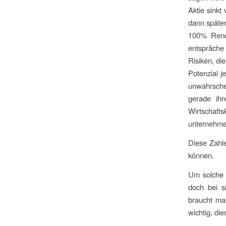
Aktie sinkt
dann später
100% Rendi
entspräche
Risiken, di
Potenzial je
unwahrschei
gerade ihr
Wirtschaft
unternehme
Diese Zahle
können.
Um solche 
doch bei s
braucht man
wichtig, d