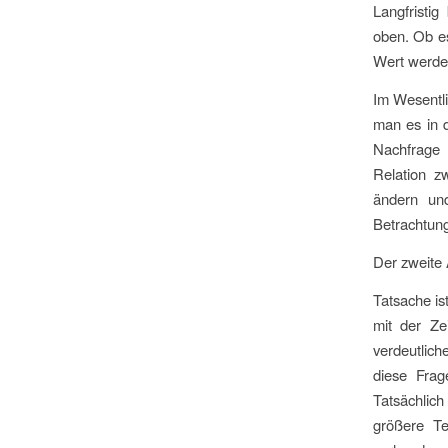
Langfristi
oben. Ob e
Wert werden
Im Wesentli
man es in d
Nachfrage 
Relation z
ändern und
Betrachtun
Der zweite 
Tatsache is
mit der Ze
verdeutlic
diese Frag
Tatsächlic
größere Te