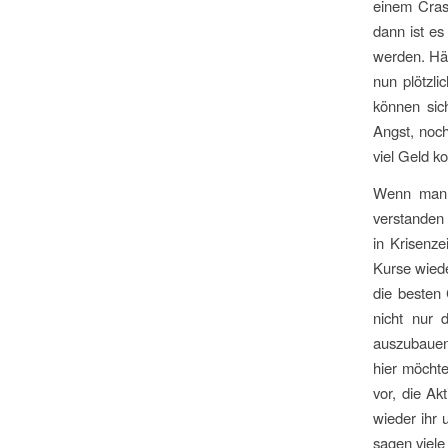
einem Cras
dann ist es
werden. Häu
nun plötzli
können sic
Angst, noch
viel Geld k
Wenn man 
verstanden 
in Krisenz
Kurse wiede
die besten
nicht nur 
auszubauen,
hier möchte
vor, die A
wieder ihr 
sagen viele