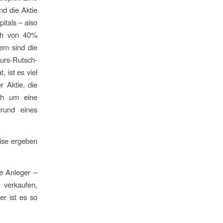
nd die Aktie
itals – also
sch von 40%
em sind die
Kurs-Rutsch-
, ist es viel
r Aktie, die
ich um eine
grund eines
rise ergeben
e Anleger –
 verkaufen,
er ist es so