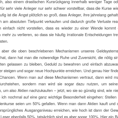
h, also einem drastischen Kursrückgang innerhalb weniger Tage o
 für sehr viele Anleger nur sehr schwer vorstellbar, dass die Kurse wi
fig ist die Angst plötzlich so groß, dass Anleger, ihre jahrelang gehal
ch am absoluten Tiefpunkt verkaufen und dadurch große Verluste real
h einfach nicht vorstellen, dass es wieder zu einer Wende kommt
 mehr zu verlieren, so dass sie häufig irrationale Entscheidungen tref
osten.
aber die oben beschriebenen Mechanismen unseres Geldsystems
hat, dann hat man die notwendige Ruhe und Zuversicht, die nötig s
eiten gelassen zu bleiben, Geduld zu bewahren und einfach abzuwart
r steigen und sogar neue Hochpunkte erreichen. Und genau hier find
 Chancen. Wenn man auf diese Mechanismen vertraut, dann wird ma
durchstehen, sondern man wird sie sogar dazu nutzen, um seine
 um also Aktien nachzukaufen – jetzt, wo sie so günstig sind, wie ni
 ich nochmal auf eine ganz wichtige Besonderheit eingehen: Stellen
ktienkurse seien um 50% gefallen. Wenn man dann Aktien kauft und d
ursprüngliches Ausgangsniveau erreichen, wie hoch ist dann der Gewi
 Leser ebenfalls 50%, tatsächlich sind es aber sogar 100%. Hier ein Be