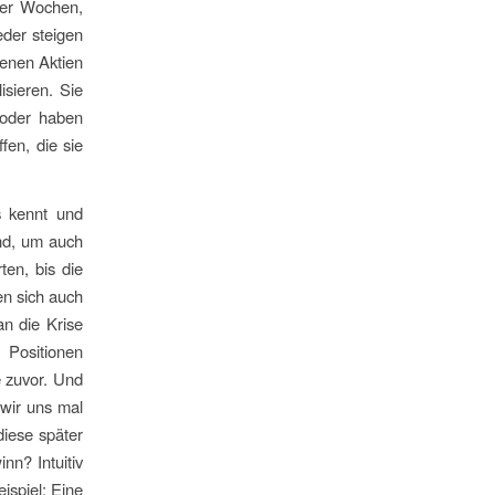
der Wochen,
eder steigen
tenen Aktien
isieren. Sie
 oder haben
fen, die sie
 kennt und
ind, um auch
en, bis die
en sich auch
n die Krise
 Positionen
e zuvor. Und
 wir uns mal
iese später
nn? Intuitiv
ispiel: Eine