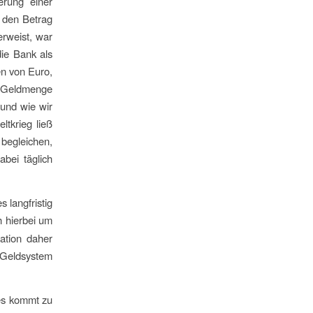
erung einer
r den Betrag
erweist, war
die Bank als
en von Euro,
e Geldmenge
 und wie wir
ltkrieg ließ
begleichen,
bei täglich
s langfristig
h hierbei um
ation daher
n Geldsystem
 es kommt zu