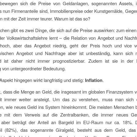
g bewegen sich die Preise von Geldanlagen, sogenannten Assets,
s nun Firmenanteile sind, Immobilienpreise oder Kunstgemälde, Gege
 mit der Zeit immer teurer. Warum ist das so?
chen gibt es zwei Dinge, die sich auf die Preise auswirken: zum einen 
er Volkswirtschaftslehre lernt – die Relation von Angebot und Nachfr
hoch, aber das Angebot niedrig, geht der Preis hoch und vice v
wischen Angebot und Nachfrage aber ist unbeständig, kann sich m
 ist daher nicht immer prognostizierbar. Zudem ist sie in der la
g von untergeordneter Bedeutung.
Aspekt hingegen wirkt langfristig und stetig:
Inflation
.
t, dass die Menge an Geld, die insgesamt im globalen Finanzsystem ve
it immer weiter ansteigt. Um das zu verstehen, muss man sich 
hen, wie neues Geld ins System hineinkommt. Die meisten Menschen 
e mit dem Verweis auf die Zentralbanken, die immer neues Ge
h aber beträgt der Anteil an Bargeld im EU-Raum nur ca. 18%. D
il (82%), das sogenannte Giralgeld, besteht aus dem Geld, das n