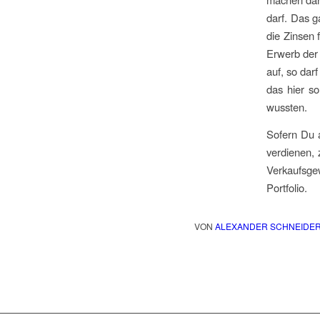
darf. Das g
die Zinsen 
Erwerb der 
auf, so dar
das hier so
wussten.
Sofern Du a
verdienen, 
Verkaufsgew
Portfolio.
VON
ALEXANDER SCHNEIDE