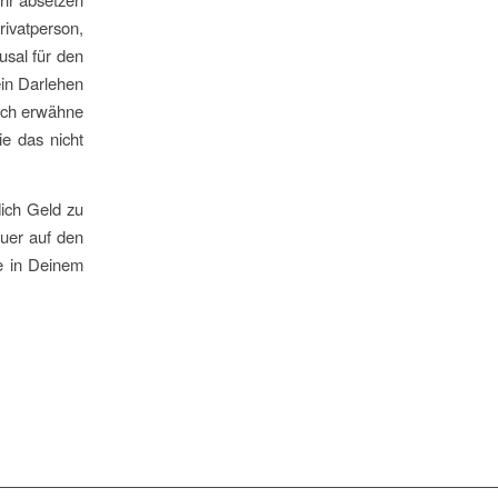
rivatperson,
usal für den
ein Darlehen
 Ich erwähne
ie das nicht
lich Geld zu
euer auf den
ie in Deinem