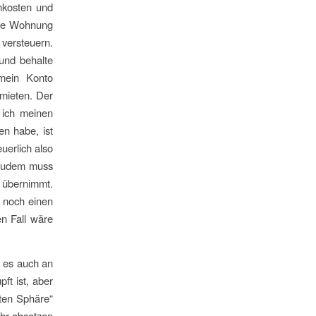
nkosten und
ese Wohnung
 versteuern.
und behalte
 mein Konto
mieten. Der
 ich meinen
n habe, ist
uerlich also
 Zudem muss
 übernimmt.
r noch einen
en Fall wäre
d es auch an
ft ist, aber
aten Sphäre“
ehr absetzen