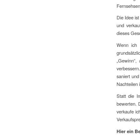
Fernsehsend
Die Idee is
und verkau
dieses Gesc
Wenn ich d
grundsätzl
„Gewinn“, 
verbessern
saniert un
Nachteilen 
Statt die 
bewerten. D
verkaufe ic
Verkaufspre
Hier ein Be