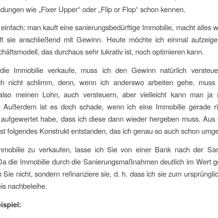
ungen wie „Fixer Upper“ oder „Flip or Flop“ schon kennen.
t einfach: man kauft eine sanierungsbedürftige Immobilie, macht alles 
ft sie anschließend mit Gewinn. Heute möchte ich einmal aufzeig
häftsmodell, das durchaus sehr lukrativ ist, noch optimieren kann.
ie Immobilie verkaufe, muss ich den Gewinn natürlich versteue
ich nicht schlimm, denn, wenn ich anderswo arbeiten gehe, muss
also meinen Lohn, auch versteuern, aber vielleicht kann man ja
. Außerdem ist es doch schade, wenn ich eine Immobilie gerade ri
d aufgewertet habe, dass ich diese dann wieder hergeben muss. Aus 
ist folgendes Konstrukt entstanden, das ich genau so auch schon umge
Immobilie zu verkaufen, lasse ich Sie von einer Bank nach der Sa
a die Immobilie durch die Sanierungsmaßnahmen deutlich im Wert ge
h Sie nicht, sondern refinanziere sie, d. h. dass ich sie zum ursprüngli
is nachbeleihe.
ispiel: