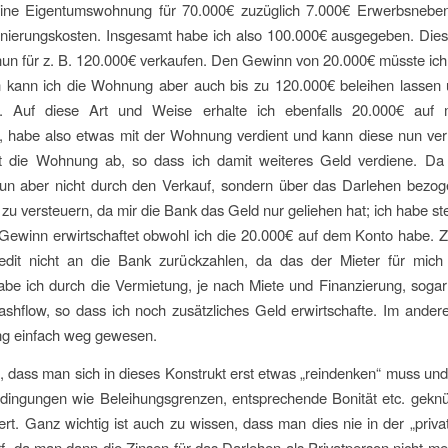
eine Eigentumswohnung für 70.000€ zuzüglich 7.000€ Erwerbsnebe
nierungskosten. Insgesamt habe ich also 100.000€ ausgegeben. Di
nun für z. B. 120.000€ verkaufen. Den Gewinn von 20.000€ müsste ich
n kann ich die Wohnung aber auch bis zu 120.000€ beleihen lassen 
h. Auf diese Art und Weise erhalte ich ebenfalls 20.000€ auf
, habe also etwas mit der Wohnung verdient und kann diese nun ver
lt die Wohnung ab, so dass ich damit weiteres Geld verdiene. Da
un aber nicht durch den Verkauf, sondern über das Darlehen bezoge
t zu versteuern, da mir die Bank das Geld nur geliehen hat; ich habe ste
 Gewinn erwirtschaftet obwohl ich die 20.000€ auf dem Konto habe.
edit nicht an die Bank zurückzahlen, da das der Mieter für mich
abe ich durch die Vermietung, je nach Miete und Finanzierung, soga
ashflow, so dass ich noch zusätzliches Geld erwirtschafte. Im ander
g einfach weg gewesen.
, dass man sich in dieses Konstrukt erst etwas „reindenken“ muss un
ingungen wie Beleihungsgrenzen, entsprechende Bonität etc. geknüp
iert. Ganz wichtig ist auch zu wissen, dass man dies nie in der „priv
, da man dann die Zinsen für das Darlehen als Privatperson nicht m