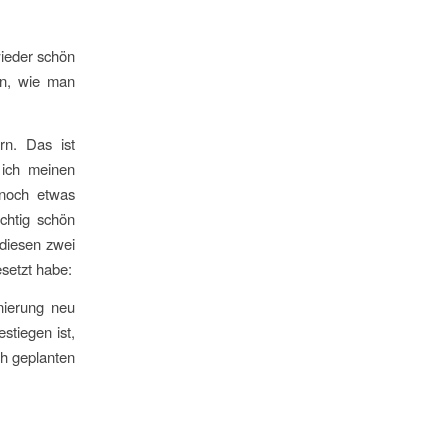
wieder schön
en, wie man
rn. Das ist
 ich meinen
 noch etwas
chtig schön
diesen zwei
setzt habe:
nierung neu
stiegen ist,
ch geplanten