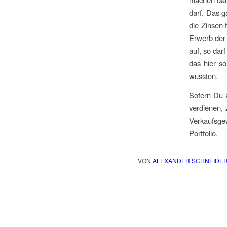
darf. Das g
die Zinsen 
Erwerb der 
auf, so dar
das hier so
wussten.
Sofern Du a
verdienen, 
Verkaufsgew
Portfolio.
VON
ALEXANDER SCHNEIDE