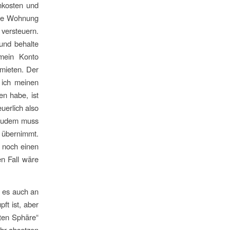
nkosten und
ese Wohnung
 versteuern.
und behalte
 mein Konto
mieten. Der
 ich meinen
n habe, ist
uerlich also
 Zudem muss
 übernimmt.
r noch einen
en Fall wäre
d es auch an
ft ist, aber
aten Sphäre“
ehr absetzen