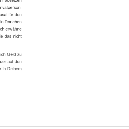
rivatperson,
usal für den
ein Darlehen
 Ich erwähne
ie das nicht
lich Geld zu
euer auf den
ie in Deinem