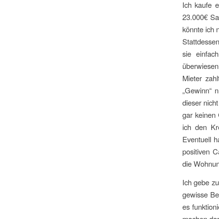
Ich kaufe 
23.000€ Sa
könnte ich 
Stattdesse
sie einfac
überwiesen
Mieter zah
„Gewinn“ n
dieser nich
gar keinen
ich den Kr
Eventuell h
positiven C
die Wohnun
Ich gebe zu
gewisse Bed
es funktion
machen darf