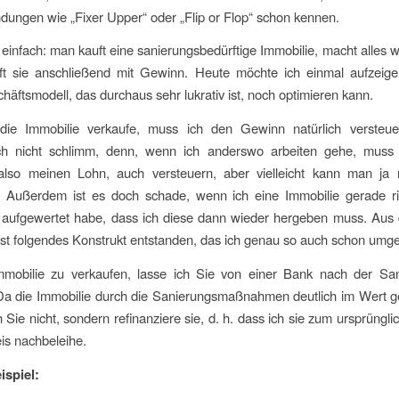
ungen wie „Fixer Upper“ oder „Flip or Flop“ schon kennen.
t einfach: man kauft eine sanierungsbedürftige Immobilie, macht alles 
ft sie anschließend mit Gewinn. Heute möchte ich einmal aufzeig
häftsmodell, das durchaus sehr lukrativ ist, noch optimieren kann.
ie Immobilie verkaufe, muss ich den Gewinn natürlich versteue
ich nicht schlimm, denn, wenn ich anderswo arbeiten gehe, muss
also meinen Lohn, auch versteuern, aber vielleicht kann man ja
. Außerdem ist es doch schade, wenn ich eine Immobilie gerade ri
d aufgewertet habe, dass ich diese dann wieder hergeben muss. Aus 
ist folgendes Konstrukt entstanden, das ich genau so auch schon umge
Immobilie zu verkaufen, lasse ich Sie von einer Bank nach der Sa
a die Immobilie durch die Sanierungsmaßnahmen deutlich im Wert ge
h Sie nicht, sondern refinanziere sie, d. h. dass ich sie zum ursprüngli
is nachbeleihe.
ispiel: