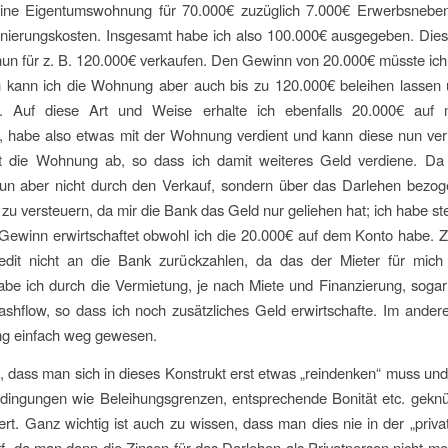
eine Eigentumswohnung für 70.000€ zuzüglich 7.000€ Erwerbsnebe
nierungskosten. Insgesamt habe ich also 100.000€ ausgegeben. Di
nun für z. B. 120.000€ verkaufen. Den Gewinn von 20.000€ müsste ich
n kann ich die Wohnung aber auch bis zu 120.000€ beleihen lassen 
h. Auf diese Art und Weise erhalte ich ebenfalls 20.000€ auf
, habe also etwas mit der Wohnung verdient und kann diese nun ver
lt die Wohnung ab, so dass ich damit weiteres Geld verdiene. Da
un aber nicht durch den Verkauf, sondern über das Darlehen bezoge
t zu versteuern, da mir die Bank das Geld nur geliehen hat; ich habe ste
 Gewinn erwirtschaftet obwohl ich die 20.000€ auf dem Konto habe.
edit nicht an die Bank zurückzahlen, da das der Mieter für mich
abe ich durch die Vermietung, je nach Miete und Finanzierung, soga
ashflow, so dass ich noch zusätzliches Geld erwirtschafte. Im ander
g einfach weg gewesen.
, dass man sich in dieses Konstrukt erst etwas „reindenken“ muss un
ingungen wie Beleihungsgrenzen, entsprechende Bonität etc. geknüp
iert. Ganz wichtig ist auch zu wissen, dass man dies nie in der „priv
, da man dann die Zinsen für das Darlehen als Privatperson nicht m