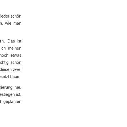
wieder schön
en, wie man
rn. Das ist
 ich meinen
 noch etwas
chtig schön
diesen zwei
setzt habe:
nierung neu
stiegen ist,
ch geplanten