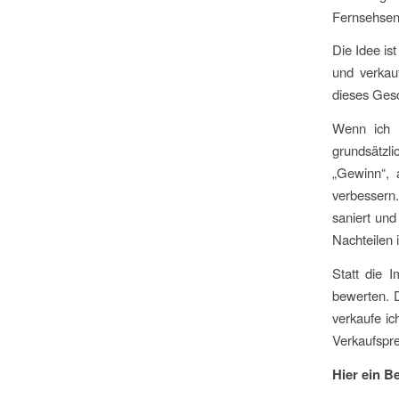
Fernsehsend
Die Idee is
und verkau
dieses Gesc
Wenn ich d
grundsätzl
„Gewinn“, 
verbessern
saniert un
Nachteilen 
Statt die 
bewerten. D
verkaufe ic
Verkaufspre
Hier ein Be