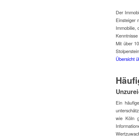
Der Immobil
Einsteiger 
Immobilie, 
Kenntnisse
Mit über 1
Stolperste
Übersicht ü
Häufi
Unzurei
Ein häufig
unterschät
wie Köln g
Information
Wertzuwachs