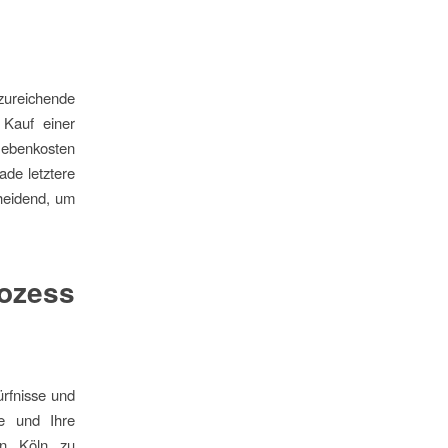
zureichende
 Kauf einer
 Nebenkosten
de letztere
cheidend, um
ozess
ürfnisse und
ele und Ihre
in Köln zu