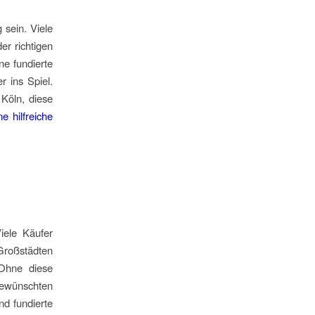
 sein. Viele
er richtigen
ne fundierte
 ins Spiel.
Köln, diese
e hilfreiche
iele Käufer
Großstädten
 Ohne diese
 gewünschten
nd fundierte