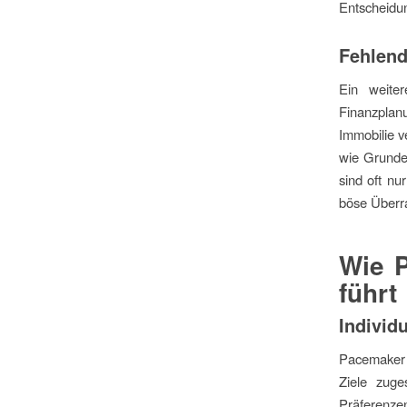
Entscheidun
Fehlend
Ein weiter
Finanzplan
Immobilie v
wie Grunde
sind oft nu
böse Überr
Wie 
führt
Individ
Pacemaker b
Ziele zuges
Präferenz