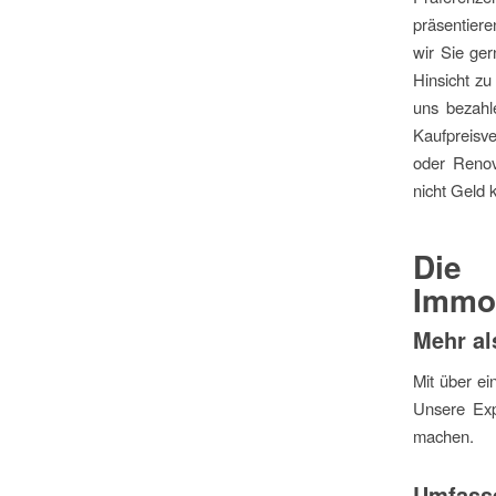
präsentiere
wir Sie ger
Hinsicht zu
uns bezahl
Kaufpreisv
oder Renov
nicht Geld 
Die
Immob
Mehr al
Mit über e
Unsere Expe
machen.
Umfass