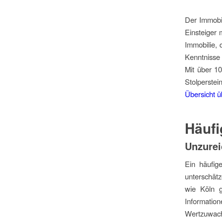
Der Immobil
Einsteiger 
Immobilie, 
Kenntnisse
Mit über 1
Stolperste
Übersicht ü
Häufi
Unzurei
Ein häufig
unterschät
wie Köln g
Information
Wertzuwachs