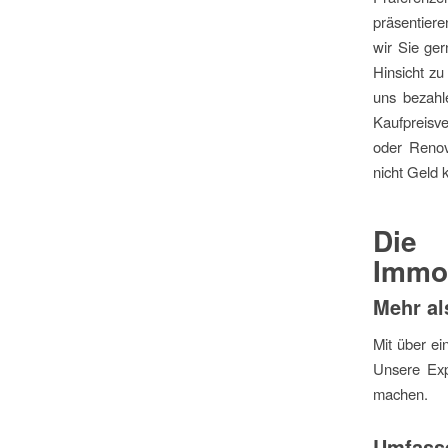
präsentiere
wir Sie ger
Hinsicht zu
uns bezahl
Kaufpreisv
oder Renov
nicht Geld 
Die
Immob
Mehr al
Mit über e
Unsere Expe
machen.
Umfass