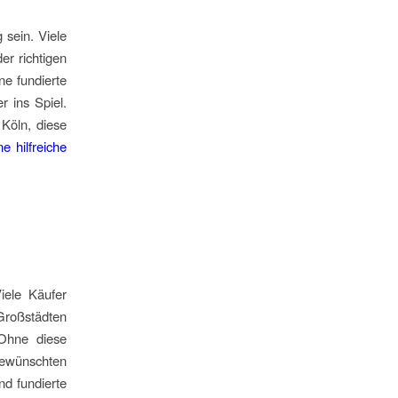
 sein. Viele
er richtigen
ne fundierte
 ins Spiel.
Köln, diese
e hilfreiche
iele Käufer
Großstädten
 Ohne diese
 gewünschten
nd fundierte