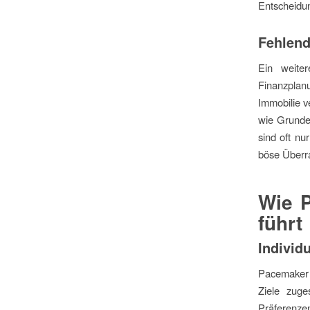
Entscheidun
Fehlend
Ein weiter
Finanzplan
Immobilie v
wie Grunde
sind oft nu
böse Überr
Wie 
führt
Individ
Pacemaker b
Ziele zuges
Präferenz