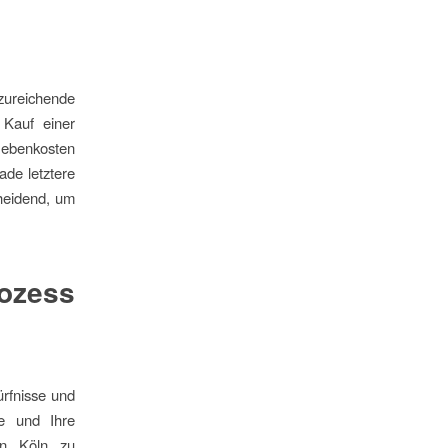
zureichende
 Kauf einer
 Nebenkosten
de letztere
cheidend, um
ozess
ürfnisse und
ele und Ihre
in Köln zu