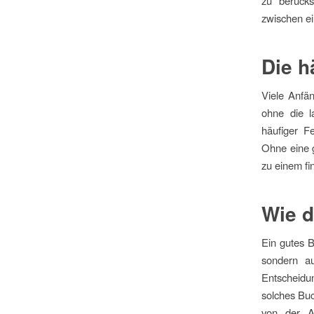
zu berücks
zwischen e
Die h
Viele Anfän
ohne die l
häufiger F
Ohne eine g
zu einem fi
Wie d
Ein gutes B
sondern au
Entscheidu
solches Buc
von der Au