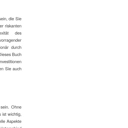
ein, die Sie
er riskanten
exität des
vorragender
ionär durch
 Dieses Buch
vestitionen
den Sie auch
 sein. Ohne
ist wichtig,
elle Aspekte