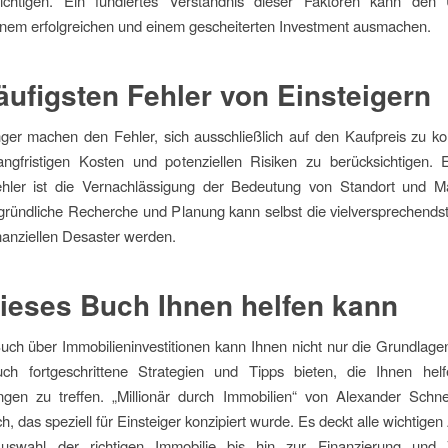
ichtigen. Ein fundiertes Verständnis dieser Faktoren kann den 
inem erfolgreichen und einem gescheiterten Investment ausmachen.
äufigsten Fehler von Einsteigern
ger machen den Fehler, sich ausschließlich auf den Kaufpreis zu ko
angfristigen Kosten und potenziellen Risiken zu berücksichtigen. E
ehler ist die Vernachlässigung der Bedeutung von Standort und Ma
ründliche Recherche und Planung kann selbst die vielversprechends
nanziellen Desaster werden.
ieses Buch Ihnen helfen kann
uch über Immobilieninvestitionen kann Ihnen nicht nur die Grundlagen
ch fortgeschrittene Strategien und Tipps bieten, die Ihnen helf
ngen zu treffen. „Millionär durch Immobilien“ von Alexander Schnei
h, das speziell für Einsteiger konzipiert wurde. Es deckt alle wichtigen
swahl der richtigen Immobilie bis hin zur Finanzierung und 