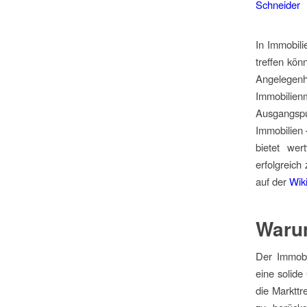
In Immobili
treffen kön
Angelegen
Immobilien
Ausgangspu
Immobilien 
bietet wer
erfolgreich
auf der
Wiki
Warum
Der Immobi
eine solide
die Markttr