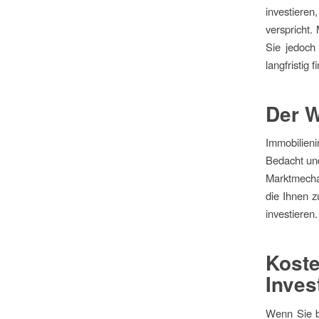
investiere
verspricht.
Sie jedoch 
langfristig f
Der W
Immobilieni
Bedacht un
Marktmecha
die Ihnen z
investieren.
Kost
Inves
Wenn Sie be