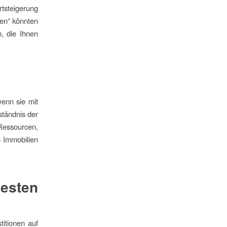
tsteigerung
ien“ könnten
n, die Ihnen
wenn sie mit
tändnis der
Ressourcen,
n Immobilien
esten
titionen auf