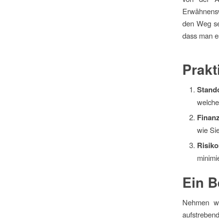
Erwähnenswe
den Weg se
dass man es
Prakt
Stand
welche
Finanz
wie Sie
Risik
minimi
Ein B
Nehmen wir
aufstreben