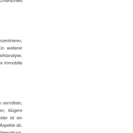
Unterschied
nzentrieren,
in weiterer
rktanalyse.
te Immobilie
 vermitteln,
en, klügere
der ist ein
 Aspekte ab,
Verwaltung.