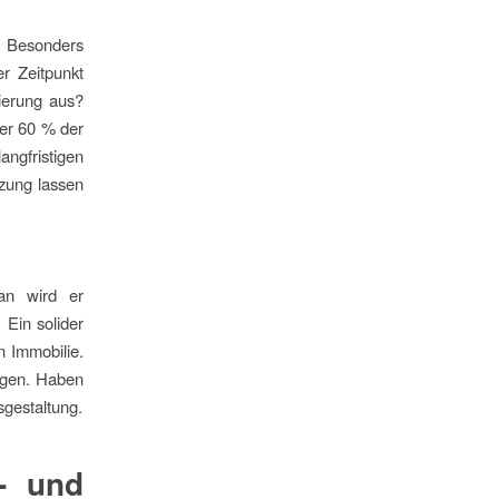
. Besonders
er Zeitpunkt
zierung aus?
er 60 % der
gfristigen
tzung lassen
an wird er
 Ein solider
 Immobilie.
tigen. Haben
sgestaltung.
s- und