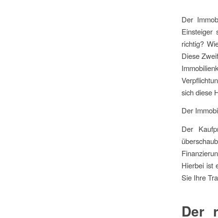
Der Immobi
Einsteiger 
richtig? Wi
Diese Zweif
Immobilie
Verpflichtu
sich diese 
Der Immobil
Der Kaufp
überschauba
Finanzieru
Hierbei ist
Sie Ihre Tr
Der r