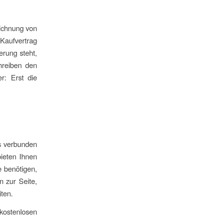
eichnung von
Kaufvertrag
erung steht,
chreiben den
r: Erst die
s verbunden
bieten Ihnen
e benötigen,
n zur Seite,
iten.
 kostenlosen