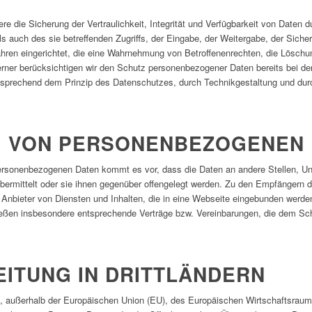
die Sicherung der Vertraulichkeit, Integrität und Verfügbarkeit von Daten d
 auch des sie betreffenden Zugriffs, der Eingabe, der Weitergabe, der Sicher
hren eingerichtet, die eine Wahrnehmung von Betroffenenrechten, die Löschu
rner berücksichtigen wir den Schutz personenbezogener Daten bereits bei d
tsprechend dem Prinzip des Datenschutzes, durch Technikgestaltung und dur
G VON PERSONENBEZOGENEN 
rsonenbezogenen Daten kommt es vor, dass die Daten an andere Stellen, Unt
bermittelt oder sie ihnen gegenüber offengelegt werden. Zu den Empfängern d
r Anbieter von Diensten und Inhalten, die in eine Webseite eingebunden werde
ießen insbesondere entsprechende Verträge bzw. Vereinbarungen, die dem Sch
ITUNG IN DRITTLÄNDERN
.h., außerhalb der Europäischen Union (EU), des Europäischen Wirtschaftsraum