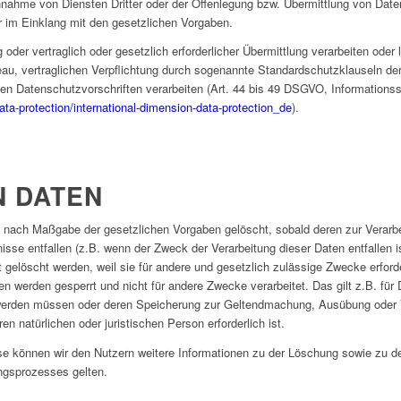
ahme von Diensten Dritter oder der Offenlegung bzw. Übermittlung von Date
ur im Einklang mit den gesetzlichen Vorgaben.
 oder vertraglich oder gesetzlich erforderlicher Übermittlung verarbeiten oder 
au, vertraglichen Verpflichtung durch sogenannte Standardschutzklauseln d
ernen Datenschutzvorschriften verarbeiten (Art. 44 bis 49 DSGVO, Information
data-protection/international-dimension-data-protection_de
).
 DATEN
 nach Maßgabe der gesetzlichen Vorgaben gelöscht, sobald deren zur Verarbe
isse entfallen (z.B. wenn der Zweck der Verarbeitung dieser Daten entfallen i
ht gelöscht werden, weil sie für andere und gesetzlich zulässige Zwecke erforde
n werden gesperrt und nicht für andere Zwecke verarbeitet. Das gilt z.B. für 
 werden müssen oder deren Speicherung zur Geltendmachung, Ausübung oder 
n natürlichen oder juristischen Person erforderlich ist.
 können wir den Nutzern weitere Informationen zu der Löschung sowie zu de
tungsprozesses gelten.