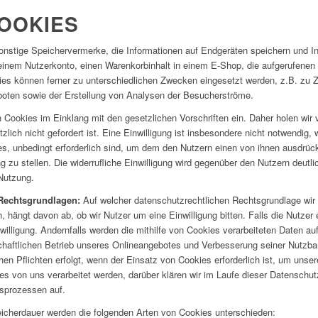
COOKIES
sonstige Speichervermerke, die Informationen auf Endgeräten speichern und 
einem Nutzerkonto, einen Warenkorbinhalt in einem E-Shop, die aufgerufenen
es können ferner zu unterschiedlichen Zwecken eingesetzt werden, z.B. zu Z
boten sowie der Erstellung von Analysen der Besucherströme.
 Cookies im Einklang mit den gesetzlichen Vorschriften ein. Daher holen wir
tzlich nicht gefordert ist. Eine Einwilligung ist insbesondere nicht notwendi
es, unbedingt erforderlich sind, um dem den Nutzern einen von ihnen ausdrü
g zu stellen. Die widerrufliche Einwilligung wird gegenüber den Nutzern deutl
-Nutzung.
 Rechtsgrundlagen:
Auf welcher datenschutzrechtlichen Rechtsgrundlage wi
, hängt davon ab, ob wir Nutzer um eine Einwilligung bitten. Falls die Nutzer e
nwilligung. Andernfalls werden die mithilfe von Cookies verarbeiteten Daten a
chaftlichen Betrieb unseres Onlineangebotes und Verbesserung seiner Nutzbark
hen Pflichten erfolgt, wenn der Einsatz von Cookies erforderlich ist, um unser
es von uns verarbeitet werden, darüber klären wir im Laufe dieser Datensch
gsprozessen auf.
eicherdauer werden die folgenden Arten von Cookies unterschieden: