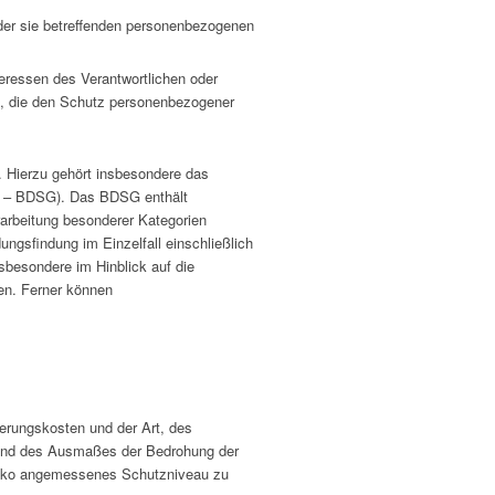
g der sie betreffenden personenbezogenen
teressen des Verantwortlichen oder
son, die den Schutz personenbezogener
 Hierzu gehört insbesondere das
z – BDSG). Das BDSG enthält
arbeitung besonderer Kategorien
ngsfindung im Einzelfall einschließlich
sbesondere im Hinblick auf die
en. Ferner können
erungskosten und der Art, des
n und des Ausmaßes der Bedrohung der
isiko angemessenes Schutzniveau zu