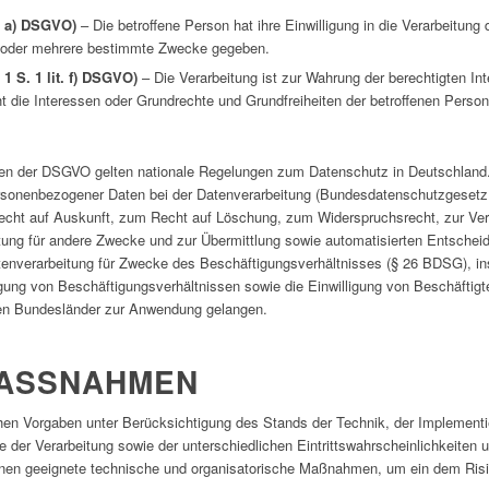
t. a) DSGVO)
– Die betroffene Person hat ihre Einwilligung in die Verarbeitun
k oder mehrere bestimmte Zwecke gegeben.
 1 S. 1 lit. f) DSGVO)
– Die Verarbeitung ist zur Wahrung der berechtigten In
icht die Interessen oder Grundrechte und Grundfreiheiten der betroffenen Per
en der DSGVO gelten nationale Regelungen zum Datenschutz in Deutschland.
sonenbezogener Daten bei der Datenverarbeitung (Bundesdatenschutzgeset
cht auf Auskunft, zum Recht auf Löschung, zum Widerspruchsrecht, zur Ver
ung für andere Zwecke und zur Übermittlung sowie automatisierten Entscheidu
Datenverarbeitung für Zwecke des Beschäftigungsverhältnisses (§ 26 BDSG), in
ung von Beschäftigungsverhältnissen sowie die Einwilligung von Beschäftigt
en Bundesländer zur Anwendung gelangen.
ASSNAHMEN
hen Vorgaben unter Berücksichtigung des Stands der Technik, der Implementi
der Verarbeitung sowie der unterschiedlichen Eintrittswahrscheinlichkeite
sonen geeignete technische und organisatorische Maßnahmen, um ein dem R